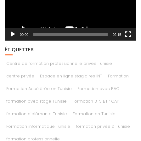
00:00
02:15
ÉTIQUETTES
Centre de formation professionnelle privée Tunisie
centre privée
Espace en ligne stagiaires INT
Formation
Formation Accélérée en Tunisie
Formation avec BAC
formation avec stage Tunisie
Formation BTS BTP CAP
formation diplômante Tunisie
Formation en Tunisie
Formation informatique Tunisie
formation privée à Tunisie
formation professionnelle