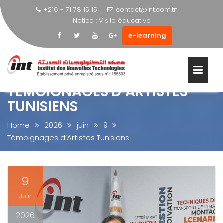
+216 - 71 78 15 15
contact@int.com.tn
Notice :
Visite éducative
e-learning
Skip
to
content
TÉMOIGNAGES D’ARTISTES
TUNISIENS
Home
2026
juin
9
Témoignages d’Artistes Tunisiens
9
Juin
2026