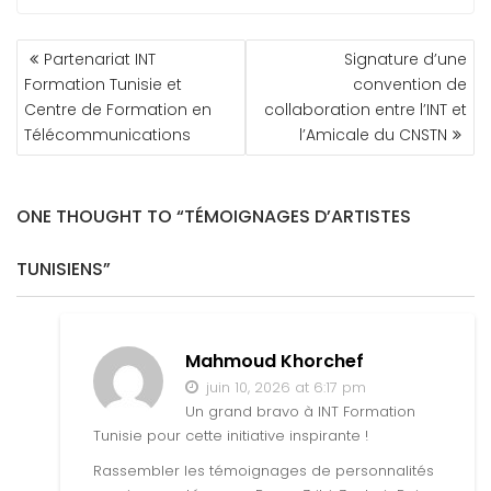
NAVIGATION
Partenariat INT
Signature d’une
DE
Formation Tunisie et
convention de
L’ARTICLE
Centre de Formation en
collaboration entre l’INT et
Télécommunications
l’Amicale du CNSTN
ONE THOUGHT TO “TÉMOIGNAGES D’ARTISTES
TUNISIENS”
Mahmoud Khorchef
juin 10, 2026 at 6:17 pm
Un grand bravo à INT Formation
Tunisie pour cette initiative inspirante !
Rassembler les témoignages de personnalités