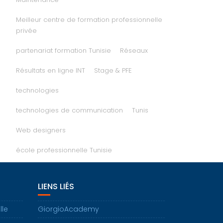
Meilleur centre de formation professionnelle
privée
partenariat formation Tunisie
Réseaux
Résultats en ligne INT
Stage & PFE
technologies
technologies de communication
Tunis
Web designers
école professionnelle Tunisie
LIENS LIÉS
lle
GiorgioAcademy