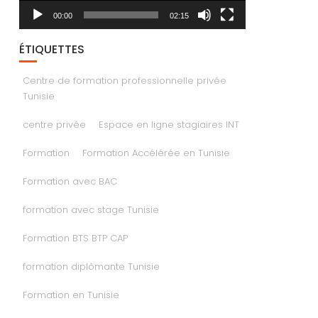
00:00
02:15
ÉTIQUETTES
Centre de formation professionnelle privée
Tunisie
centre privée
Espace en ligne stagiaires INT
Formation
Formation Accélérée en Tunisie
Formation avec BAC
formation avec stage Tunisie
Formation BTS BTP CAP
formation diplômante Tunisie
Formation en Tunisie