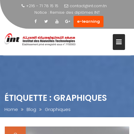
+216 - 71 78 15 15
contact@int.com.tn
Notice :
Visite éducative
e-learning
Skip
to
content
ÉTIQUETTE :
GRAPHIQUES
Home
Blog
Graphiques