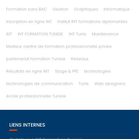
Formation sans BAC
Gestion
Graphiques
Informatique
Inscription en ligne INT
Institut INT formations diplômantes
INT
INT FORMATION TUNISIE
INT Tunis
Maintenance
Meilleur centre de formation professionnelle privée
partenariat formation Tunisie
Réseaux
Résultats en ligne INT
Stage & PFE
technologies
technologies de communication
Tunis
Web designers
école professionnelle Tunisie
LIENS INTERNES