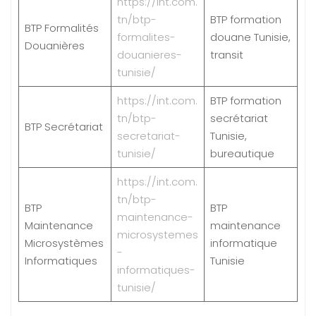
https://int.com.
tn/btp-
BTP formation
BTP Formalités
formalites-
douane Tunisie,
Douanières
douanieres-
transit
tunisie/
https://int.com.
BTP formation
tn/btp-
secrétariat
BTP Secrétariat
secretariat-
Tunisie,
tunisie/
bureautique
https://int.com.
tn/btp-
BTP
BTP
maintenance-
Maintenance
maintenance
microsystemes
Microsystèmes
informatique
-
Informatiques
Tunisie
informatiques-
tunisie/