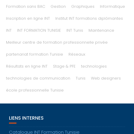
Formation sans BAC
Gestion
Graphiques
Informatique
Inscription en ligne INT
Institut INT formations diplômantes
INT
INT FORMATION TUNISIE
INT Tunis
Maintenance
Meilleur centre de formation professionnelle privée
partenariat formation Tunisie
Réseaux
Résultats en ligne INT
Stage & PFE
technologies
technologies de communication
Tunis
Web designers
école professionnelle Tunisie
LIENS INTERNES
Catalogue INT Formation Tunisie