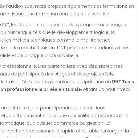
 de l’audiovisuel, mais propose également des formations en
rantissant une formation complète et diversifiée.
é INT
, les étudiants ont accès à des programmes conçus
 du numérique, tels que le développement logiciel, la
insi que les métiers techniques comme la maintenance
nde sur le marché tunisien. L’INT prépare ses étudiants à ces
lide et de pratique professionnelle.
n professionnelle. Des partenariats avec des entreprises
ants de participer à des stages et des projets réels,
u travail. Cette stratégie renforce la réputation de l’
INT Tunis
ion professionnelle privée en Tunisie
, offrant un haut niveau
amment mis à jour pour répondre aux évolutions
 étudiants peuvent choisir une spécialité correspondant à
 informatique, audiovisuel, commerce ou gestion. La
e insertion professionnelle rapide et durable, renforçant la