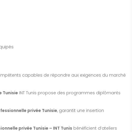
e
équipés
s compétents capables de répondre aux exigences du marché
e Tunisie
INT Tunis propose des programmes diplômants
fessionnelle privée Tunisie
, garantit une insertion
onnelle privée Tunisie – INT Tunis
bénéficient d’ateliers