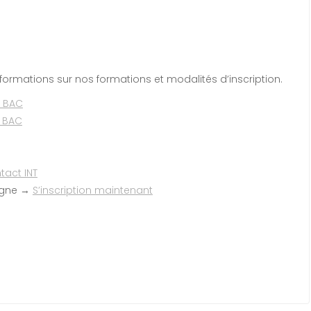
ormations sur nos formations et modalités d’inscription.
c BAC
s BAC
tact INT
ligne →
S’inscription maintenant