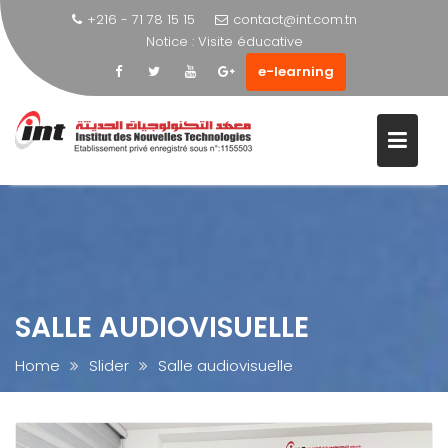
+216 - 71 78 15 15
contact@int.com.tn
Notice :
Visite éducative
e-learning
Skip
to
content
SALLE AUDIOVISUELLE
Home
Slider
Salle audiovisuelle