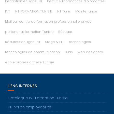
Inscription en ligne INT
Institut INT formations diplômantes
INT
INT FORMATION TUNISIE
INT Tunis
Maintenance
Meilleur centre de formation professionnelle privée
partenariat formation Tunisie
Réseaux
Résultats en ligne INT
Stage & PFE
technologies
technologies de communication
Tunis
Web designers
école professionnelle Tunisie
LIENS INTERNES
Catalogue INT Formation Tunisie
INT N°1 en employabilité