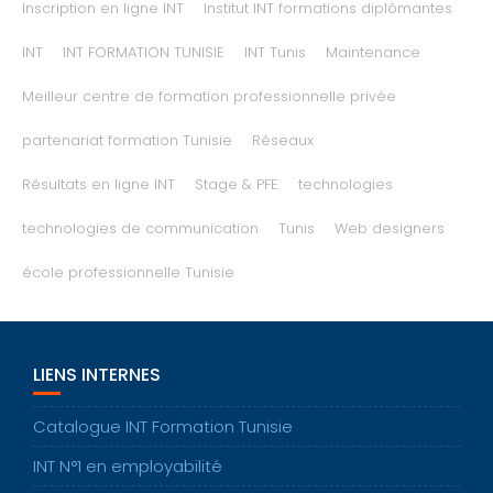
Inscription en ligne INT
Institut INT formations diplômantes
INT
INT FORMATION TUNISIE
INT Tunis
Maintenance
Meilleur centre de formation professionnelle privée
partenariat formation Tunisie
Réseaux
Résultats en ligne INT
Stage & PFE
technologies
technologies de communication
Tunis
Web designers
école professionnelle Tunisie
LIENS INTERNES
Catalogue INT Formation Tunisie
INT N°1 en employabilité