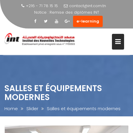
+216 - 71 78 15 15
contact@int.com.tn
Notice :
Visite éducative
e-learning
Skip
to
content
SALLES ET ÉQUIPEMENTS
MODERNES
Home
Slider
Salles et équipements modernes