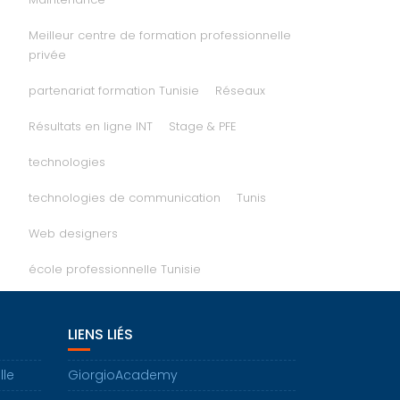
Meilleur centre de formation professionnelle
privée
partenariat formation Tunisie
Réseaux
Résultats en ligne INT
Stage & PFE
technologies
technologies de communication
Tunis
Web designers
école professionnelle Tunisie
LIENS LIÉS
lle
GiorgioAcademy