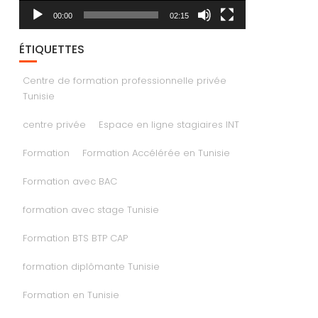
00:00
02:15
ÉTIQUETTES
Centre de formation professionnelle privée
Tunisie
centre privée
Espace en ligne stagiaires INT
Formation
Formation Accélérée en Tunisie
Formation avec BAC
formation avec stage Tunisie
Formation BTS BTP CAP
formation diplômante Tunisie
Formation en Tunisie