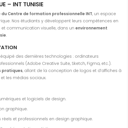
E – INT TUNISIE
 du Centre de formation professionnelle INT
, un espace
érique. Nos étudiants y développent leurs compétences en
ing et communication visuelle, dans un
environnement
sie
.
VATION
t équipé des dernières technologies : ordinateurs
fessionnels (Adobe Creative Suite, Sketch, Figma, etc.).
s pratiques
, allant de la conception de logos et d’affiches à
 et les médias sociaux.
umériques et logiciels de design.
tion graphique.
s réels et professionnels en design graphique.